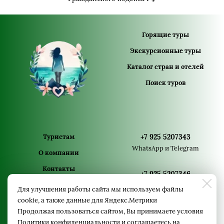
Горящие туры
Экскурсионные туры
Каталог стран и отелей
Поиск туров
Туристам
+7 925 5207343
WhatsApp и Telegram
О компании
Контакты
+7 925 5207346
Политика
WhatsApp и Telegram
Для улучшения работы сайта мы используем файлы
конфиденциальности
cookie, а также данные для Яндекс.Метрики
+7 925 5207340
Продолжая пользоваться сайтом, Вы принимаете условия
Политики конфиденциальности
и соглашаетесь на
WhatsApp и Telegram